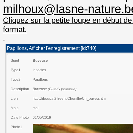
milhoux@lasne-nature.b
Cliquez sur la petite loupe en début de
format.
.
Papillons, Afficher l'enregistrement [Id:740]
Sujet
Buveuse
Type1
Insectes
Type2
Papillons
Description
Buveuse (Euthrix potatoria)
Lien
http://liboupat2.free.fr/Chenille/Ch_buveu.htm
Mois
mai
Date Photo
01/05/2019
Photo1