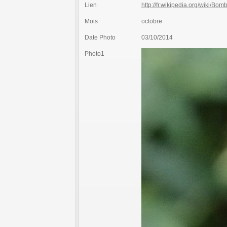
Lien
http://fr.wikipedia.org/wiki/B
Mois
octobre
Date Photo
03/10/2014
Photo1