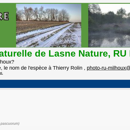
naturelle de Lasne Nature, R
lhoux?
e, le nom de l'espèce à Thierry Rolin ,
photo-ru-milhoux@
at.
s pascuorum)