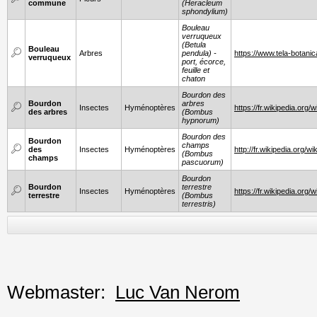
commune
(Heracleum
sphondylium)
Bouleau
verruqueux
(Betula
Bouleau
Arbres
pendula) -
https://www.tela-botani
verruqueux
port, écorce,
feuille et
chaton
Bourdon des
Bourdon
arbres
Insectes
Hyménoptères
https://fr.wikipedia.or
des arbres
(Bombus
hypnorum)
Bourdon des
Bourdon
champs
des
Insectes
Hyménoptères
http://fr.wikipedia.org
(Bombus
champs
pascuorum)
Bourdon
Bourdon
terrestre
Insectes
Hyménoptères
https://fr.wikipedia.org/
terrestre
(Bombus
terrestris)
Webmaster:
Luc Van Nerom