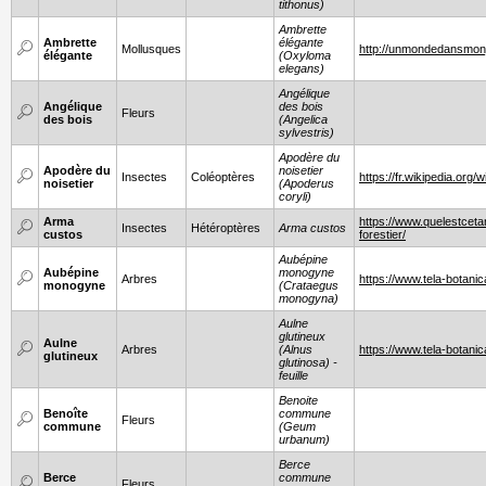
tithonus)
Ambrette
Ambrette
élégante
Mollusques
http://unmondedansmonj
élégante
(Oxyloma
elegans)
Angélique
Angélique
des bois
Fleurs
des bois
(Angelica
sylvestris)
Apodère du
Apodère du
noisetier
Insectes
Coléoptères
https://fr.wikipedia.or
noisetier
(Apoderus
coryli)
Arma
https://www.quelestcet
Insectes
Hétéroptères
Arma custos
custos
forestier/
Aubépine
Aubépine
monogyne
Arbres
https://www.tela-botani
monogyne
(Crataegus
monogyna)
Aulne
glutineux
Aulne
Arbres
(Alnus
https://www.tela-botani
glutineux
glutinosa) -
feuille
Benoite
Benoîte
commune
Fleurs
commune
(Geum
urbanum)
Berce
Berce
commune
Fleurs