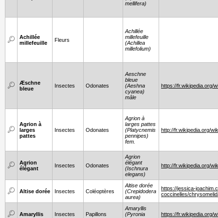
mellifera)
Achillée
Achillée
millefeuille
Fleurs
millefeuille
(Achillea
millefolium)
Aeschne
bleue
Æschne
Insectes
Odonates
(Aeshna
https://fr.wikipedia.or
bleue
cyanea)
mâle
Agrion à
Agrion à
larges pattes
larges
Insectes
Odonates
(Platycnemis
http://fr.wikipedia.org/
pattes
pennipes)
fem.
Agrion
Agrion
élégant
Insectes
Odonates
http://fr.wikipedia.or
élégant
(Ischnura
elegans)
Altise dorée
https://jessica-joachim
Altise dorée
Insectes
Coléoptères
(Crepidodera
coccinelles/chrysomelid
aurea)
Amaryllis
Amaryllis
Insectes
Papillons
(Pyronia
https://fr.wikipedia.org/w