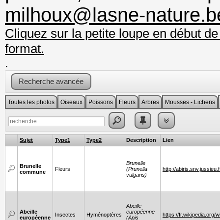
milhoux@lasne-nature.b
Cliquez sur la petite loupe en début de
format.
.
Recherche avancée
Toutes les photos
Oiseaux
Poissons
Fleurs
Arbres
Mousses - Lichens
Sujet
Type1
Type2
Description
Lien
Brunelle
Brunelle
Fleurs
(Prunella
http://abiris.snv.jussie
commune
vulgaris)
Abeille
Abeille
européenne
Insectes
Hyménoptères
https://fr.wikipedia.org/w
européenne
(Apis