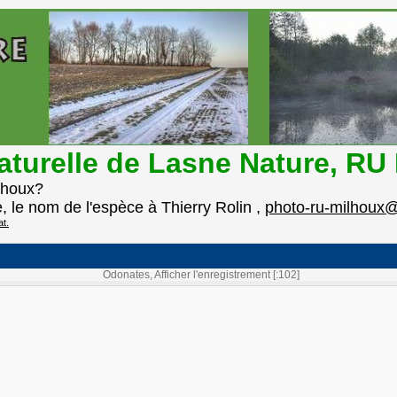
naturelle de Lasne Nature, R
lhoux?
e, le nom de l'espèce à Thierry Rolin ,
photo-ru-milhoux@
at.
Odonates, Afficher l'enregistrement [:102]