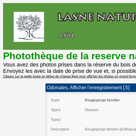
Photothèque de la reserve na
Vous avez des photos prises dans la réserve du bois de
Envoyez les avec la date de prise de vue et, si possibl
Cliquez sur la petite loupe en début de chaque ligne pour afficher les photos en grand form
.
Odonates, Afficher l'enregistrement [:5]
Sujet
Rougegorge familier
Type1
Oiseaux
Type2
Description
Rougegorge familier (Erithacu