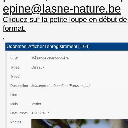
epine@lasne-nature.be
Cliquez sur la petite loupe en début de
format.
.
Odonates, Afficher l'enregistrement [:164]
Sujet
Mésange charbonnière
Type1
Oiseaux
Type2
Description
Mésange charbonnière (Parus major)
Lien
Mois
fevrier
Date Photo
15/02/2017
Photo1