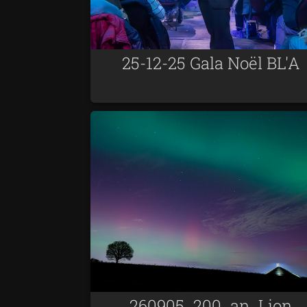
25-12-25 Gala Noël BL'A
260905_200_an_Lion