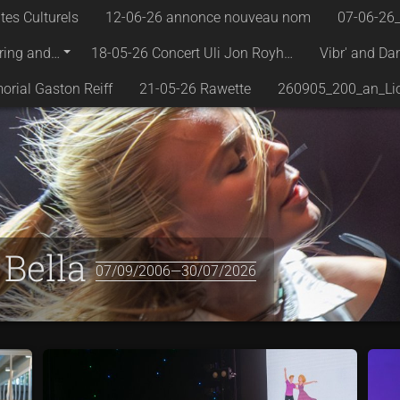
tes Culturels
12-06-26 annonce nouveau nom
07-06-26
ring and…
18-05-26 Concert Uli Jon Royh…
Vibr' and Da
rial Gaston Reiff
21-05-26 Rawette
260905_200_an_Li
 Bella
07/09/2006—30/07/2026