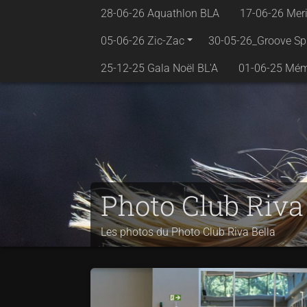
28-06-26 Aquathlon BLA
17-06-26 Meri
05-06-26 Zic-Zac
30-05-26_Groove Sp
25-12-25 Gala Noël BL'A
01-06-25 Mémo
Photo Club Riva
Les photos du Photo Club Riva Bella